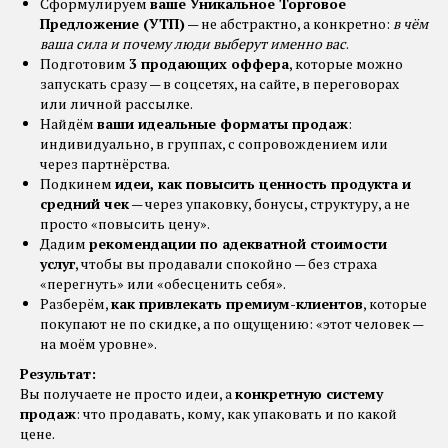
Сформулируем
ваше Уникальное Торговое
Предложение (УТП)
— не абстрактно, а конкретно:
в чём
ваша сила и почему люди выберут именно вас
.
Подготовим
3 продающих оффера
, которые можно
запускать сразу — в соцсетях, на сайте, в переговорах
или личной рассылке.
Найдём
ваши идеальные форматы продаж
:
индивидуально, в группах, с сопровождением или
через партнёрства.
Подкинем
идеи, как повысить ценность продукта и
средний чек
— через упаковку, бонусы, структуру, а не
просто «повысить цену».
Дадим
рекомендации по адекватной стоимости
услуг
, чтобы вы продавали спокойно — без страха
«перегнуть» или «обесценить себя».
Разберём,
как привлекать премиум-клиентов
, которые
покупают не по скидке, а по ощущению: «этот человек —
на моём уровне».
Результат:
Вы получаете не просто идеи, а
конкретную систему
продаж
: что продавать, кому, как упаковать и по какой
цене.