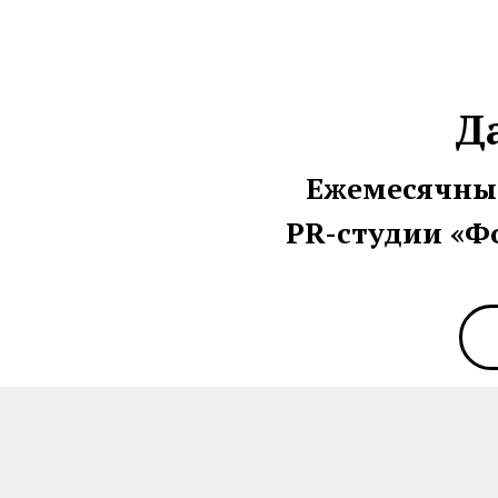
Д
Ежемесячный
PR-студии «Ф